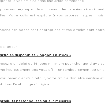
uper tous vos articles dans une seule commande.
pouvons regrouper deux commandes placées séparément et
elles. Votre colis est expédié à vos propres risques, mais
sions des boîtes sont appropriées et vos articles sont corr
 de Retour
 articles disponibles « onglet En stock »
osez d'un délai de 14 jours minimum pour changer d'avis sur
malheureusement pas vous offrir un remboursement ou un 
oir bénéficier d’un retour, votre article doit être inutilisé e
t dans l’emballage d’origine.
 produits personnalisés ou sur mesures