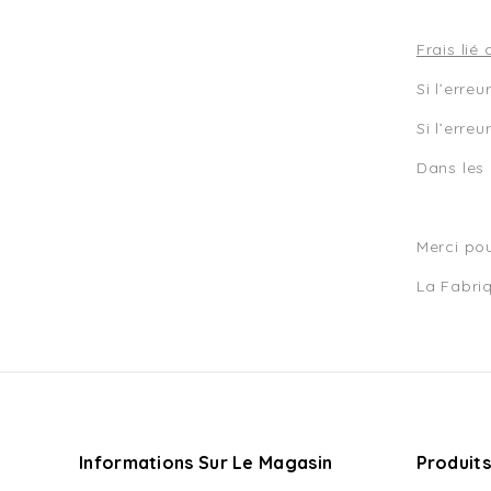
Frais lié
Si l’erre
Si l’erre
Dans les 
Merci po
La Fabri
Informations Sur Le Magasin
Produits