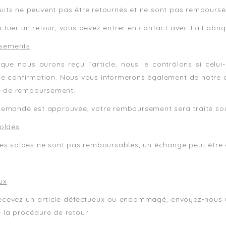
uits ne peuvent pas être retournés et ne sont pas remboursé
ctuer un retour, vous devez entrer en contact avec La Fabri
sements
 que nous aurons reçu l’article, nous le contrôlons si ce
de confirmation. Nous vous informerons également de notre d
 de remboursement.
 demande est approuvée, votre remboursement sera traité so
soldés
cles soldés ne sont pas remboursables, un échange peut être 
ux
recevez un article défectueux ou endommagé, envoyez-nous 
 la procédure de retour.