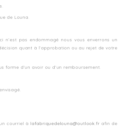
s.
que de Louna.
lui-ci n’est pas endommagé nous vous enverrons un
écision quant à l’approbation ou au rejet de votre
us forme d’un avoir ou d’un remboursement.
envisagé.
un courriel à
lafabriquedelouna@outlook.fr
afin de