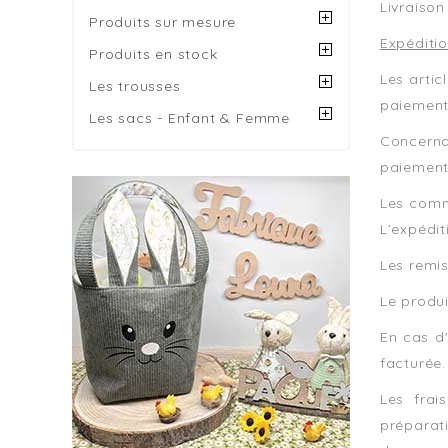
Livraison
Produits sur mesure
Expéditio
Produits en stock
Les artic
Les trousses
paiemen
Les sacs - Enfant & Femme
Concerna
paiement
Les comma
L’expédit
Les remis
Le produi
En cas d'
facturée.
Les frai
préparati