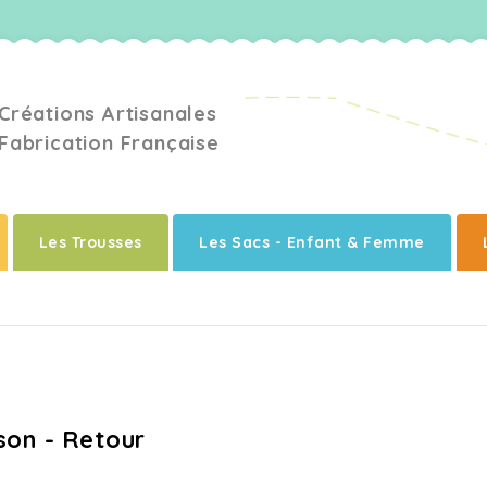
la fabrique de louna
Créations Artisanales
Fabrication Française
Les Trousses
Les Sacs - Enfant & Femme
son - Retour