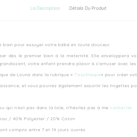
La Description
Détails Du Produit
 bain pour essuyer votre bébé en toute douceur.
iser dès le premier bain à la maternité. Elle enveloppera v
grandissant, votre enfant prendra plaisir à s’amuser avec les 
rique de Louna dans la rubrique «
Tissuthèque
» pour créer vo
aissance, et vous pourrez également assortir les lingettes p
ssu qui n'est pas dans la liste, n'hésitez pas à me
contacter
ou / 40% Polyester / 20% Coton
nt compris entre 7 et 14 jours ouvrés