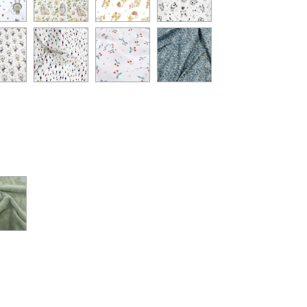
NOIR
BLANC
ICETTE
POISSON
BLOSSOM
FEUILLAGE
CERISE
PROVENCE
ou
de