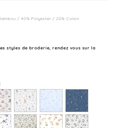
Bambou / 40% Polyester / 20% Coton
des styles de broderie, rendez vous sur la
E
Y
SLEEPY
POLECOSMIC
CONSTELLATION
BLANC
BLEUE
O
LAPINOU
ELEPHANTO
CHAT
NIE
FEUILLAGE
PARAPLUIE
LAPIN