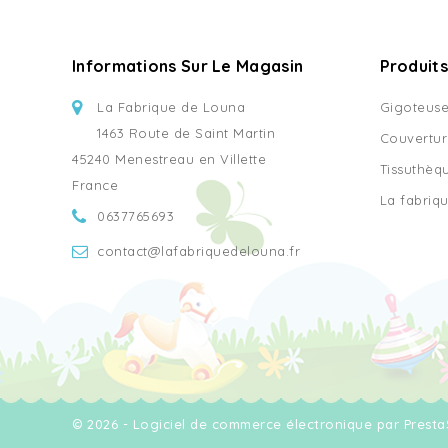
Informations Sur Le Magasin
Produits
La Fabrique de Louna
Gigoteus
1463 Route de Saint Martin
Couvertur
45240 Menestreau en Villette
Tissuthèq
France
La fabriq
0637765693
contact@lafabriquedelouna.fr
© 2026 - Logiciel de commerce électronique par Prest