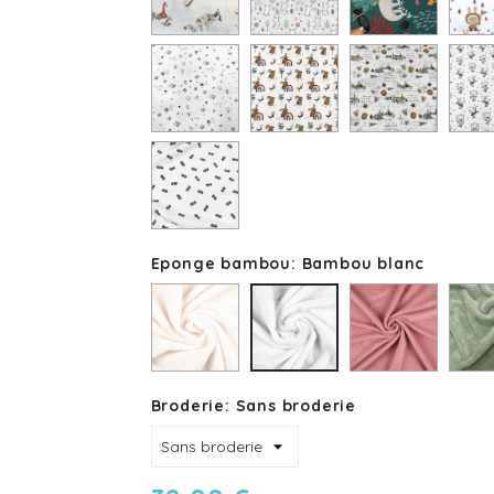
PERLE
CACTUS
NATURE
LAPIN
CARAVANE
SOUR
ARC
CAMPING
EN
CIEL
Lange
ANANAS
Eponge bambou: Bambou blanc
Bambou
Bambou
Bamb
Bambou
ivoire
rose
vert
blanc
marsala
aman
Broderie: Sans broderie