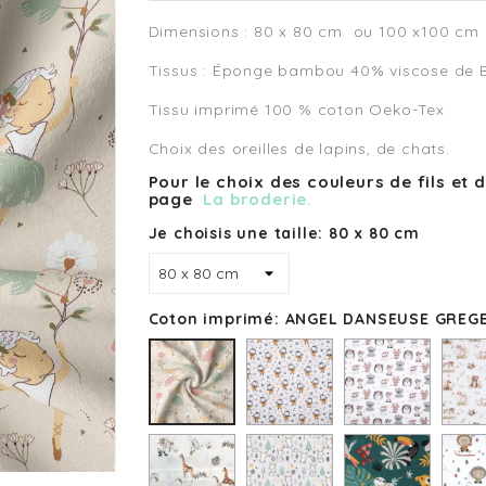
Dimensions : 80 x 80 cm ou 100 x100 cm
Tissus : Éponge bambou 40% viscose de 
Tissu imprimé 100 % coton Oeko-Tex
Choix des oreilles de lapins, de chats.
Pour le choix des couleurs de fils et 
page
La broderie.
Je choisis une taille: 80 x 80 cm
Coton imprimé: ANGEL DANSEUSE GREG
ELISABETTA
BAMBI
ROUR
ANGEL
ABEILLE
MARSALA
DANSEUSE
GREGE
SAFARI
BIBOU
JUNGLE
SKIM
BLANC
LAPIN
PAPAYA
LAPO