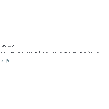
 au top
 bain avec beaucoup de douceur pour envelopper bébé, j’adore !
0