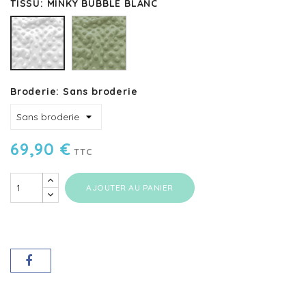
TISSU: MINKY BUBBLE BLANC
-
MINKY
gris
MINKY
BUBBLE
BUBBLE
ROMARIN
BLANC
Broderie: Sans broderie
69,90 €
TTC
AJOUTER AU PANIER